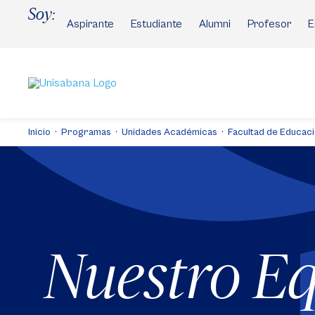
Pasar
Soy:
al
Aspirante
Estudiante
Alumni
Profesor
E
contenido
principal
Inicio
Programas
Unidades Académicas
Facultad de Educac
Nuestro E