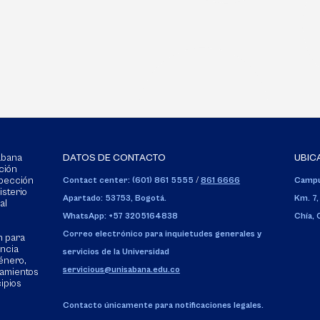
Sabana
DATOS DE CONTACTO
UBIC
ción
spección
Contact center: (601) 861 5555
/
861 6666
Campu
isterio
Apartado: 53753, Bogotá.
Km. 7,
al
WhatsApp: +57 3205164838
Chía,
Correo electrónico para inquietudes generales y
n para
encia
servicios de la Universidad
énero,
servicious@unisabana.edu.co
tamientos
cipios
Contacto únicamente para notificaciones legales.