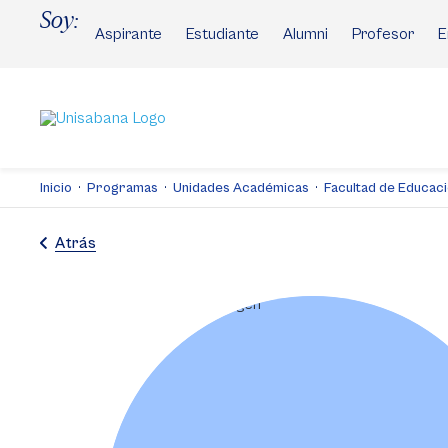
Pasar
Soy:
al
Aspirante
Estudiante
Alumni
Profesor
E
contenido
principal
Inicio
Programas
Unidades Académicas
Facultad de Educac
Atrás