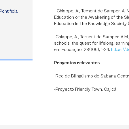
- Chiappe, A., Ternent de Samper, A. M.
ontificia
Education or the Awakening of the Sl
Education In The Knowledge Society (E
-Chiappe, A., Ternent de Samper, A.M, W
schools: the quest for lifelong learni
em Educação, 28(106), 1-24.
https://
Proyectos relevantes
-Red de Bilingüismo de Sabana Centr
-Proyecto Friendly Town, Cajicá