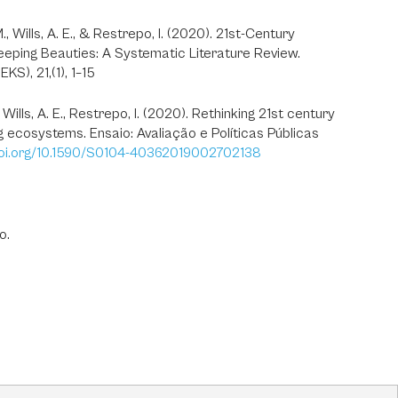
, Wills, A. E., & Restrepo, I. (2020). 21st-Century
eeping Beauties: A Systematic Literature Review.
KS), 21,(1), 1–15
ills, A. E., Restrepo, I. (2020). Rethinking 21st century
ng ecosystems. Ensaio: Avaliação e Políticas Públicas
doi.org/10.1590/S0104-40362019002702138
o.