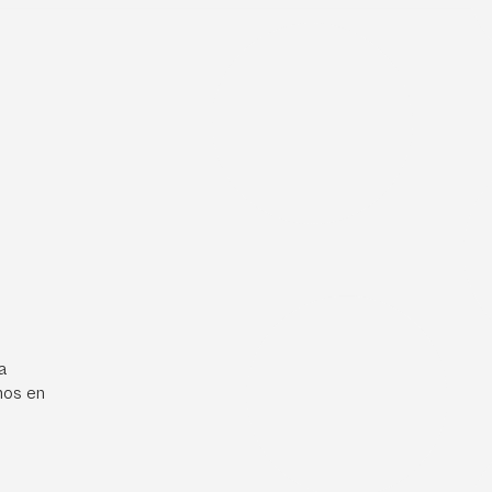
a
mos en