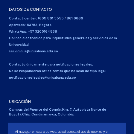
DATOS DE CONTACTO
Contact center: (601) 861 5555
/
861 6666
Apartado: 53753, Bogotá.
WhatsApp: +57 3205164838
Correo electrónico para inquietudes generales y servicios de la
Universidad
servicious@unisabana.edu.co
Contacto únicamente para notificaciones legales.
No se responderán otros temas que no sean de tipo legal.
notificacioneslegales@unisabana.edu.co
UBICACIÓN
Campus del Puente del Común,
Km. 7, Autopista Norte de
Bogotá.
Chía, Cundinamarca, Colombia.
Código SNIES 1711
Personería Jurídica:
Resolución 130 del 14 de enero de 1980
.
Al navegar en este sitio web, usted acepta el uso de cookies y el