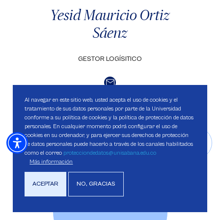
Yesid Mauricio Ortiz
Sáenz
GESTOR LOGÍSITICO
Al navegar en este sitio web, usted acepta el uso de cookies y el
tratamiento de sus datos personales por parte de la Universidad
conforme a su política de cookies y la política de protección de datos
Saber más
personales. En cualquier momento podrá configurar el uso de
cookies en su ordenador, y para ejercer sus derechos de protección
de datos personales puede hacerlo a través de los canales habilitados
como el correo
protecciondedatos@unisabana.edu.co
Más información
ACEPTAR
NO, GRACIAS