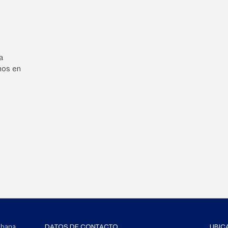
a
mos en
Sabana
DATOS DE CONTACTO
UBIC