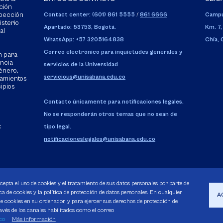
ción
spección
Contact center: (601) 861 5555
/
861 6666
Campu
isterio
Apartado: 53753, Bogotá.
Km. 7,
al
WhatsApp: +57 3205164838
Chía,
Correo electrónico para inquietudes generales y
n para
encia
servicios de la Universidad
énero,
servicious@unisabana.edu.co
tamientos
cipios
Contacto únicamente para notificaciones legales.
No se responderán otros temas que no sean de
:
tipo legal.
notificacioneslegales@unisabana.edu.co
acepta el uso de cookies y el tratamiento de sus datos personales por parte de
a de cookies y la política de protección de datos personales. En cualquier
A
 cookies en su ordenador, y para ejercer sus derechos de protección de
avés de los canales habilitados como el correo
Pecuniarios
co
Más información