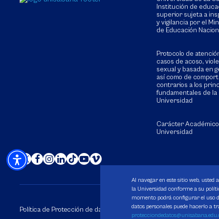
Institución de educa
superior sujeta a in
y vigilancia por el Min
de Educación Nacion
Protocolo de atenció
casos de acoso, viol
sexual y basada en g
así como de compor
contrarios a los prin
fundamentales de la
Universidad
Carácter Académico
Universidad
Al navegar en este sitio web, usted 
la Universidad conforme a su polític
momento podrá configurar el uso de
datos personales puede hacerlo a tr
Política de Protección de datos
Política de Cookies
Derechos 
protecciondedatos@unisabana.edu.