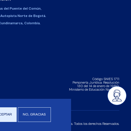
s del Puente del Común,
 Autopista Norte de Bogotá.
 Cundinamarca, Colombia.
Código SNIES 1711
Personería Jurídica:
Resolución
130 del 14 de enero de 1980
.
Ministerio de Educación Nacional.
CEPTAR
NO, GRACIAS
Copyright 2025 Universidad de La Sabana. Todos los derechos Reservados.