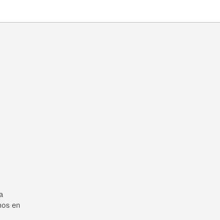
a
mos en