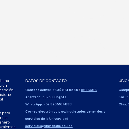
Sabana
DATOS DE CONTACTO
UBIC
ción
spección
Contact center: (601) 861 5555
/
861 6666
Campu
isterio
Apartado: 53753, Bogotá.
Km. 7,
al
WhatsApp: +57 3205164838
Chía,
Correo electrónico para inquietudes generales y
n para
encia
servicios de la Universidad
énero,
servicious@unisabana.edu.co
tamientos