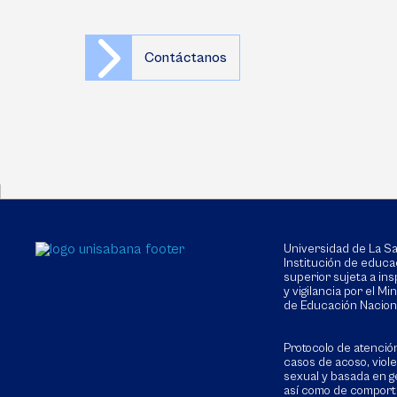
Contáctanos
Universidad de La 
Institución de educa
superior sujeta a in
y vigilancia por el Min
de Educación Nacion
Protocolo de atenció
casos de acoso, viol
sexual y basada en g
así como de compor