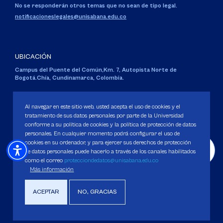
No se responderán otros temas que no sean de tipo legal.
notificacioneslegales@unisabana.edu.co
UBICACIÓN
Campus del Puente del Común,
Km. 7, Autopista Norte de
Bogotá.
Chía, Cundinamarca, Colombia.
Código SNIES 1711
Personería Jurídica:
Resolución 130 del 14 de enero de 1980
.
Al navegar en este sitio web, usted acepta el uso de cookies y el
Ministerio de Educación Nacional.
tratamiento de sus datos personales por parte de la Universidad
conforme a su política de cookies y la política de protección de datos
personales. En cualquier momento podrá configurar el uso de
cookies en su ordenador, y para ejercer sus derechos de protección
de datos personales puede hacerlo a través de los canales habilitados
como el correo
protecciondedatos@unisabana.edu.co
Política de Protección de datos
Más información
Política de Cookies
Derechos Pecuniarios
ACEPTAR
NO, GRACIAS
Copyright 2025 Universidad de La Sabana. Todos los derechos Reservados.