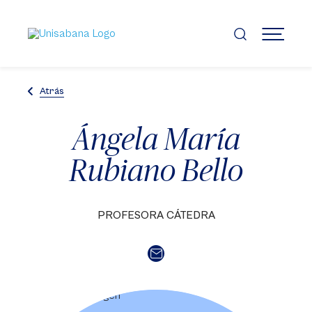
Pasar
al
contenido
MENÚ
principal
Atrás
Ángela María
Rubiano Bello
PROFESORA CÁTEDRA