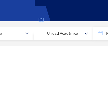
Buscar
ía
Unidad Académica
Fecha
Fecha