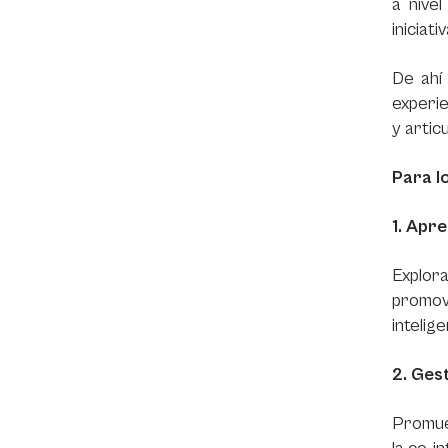
a nive
iniciat
De ahí
experie
y artic
Para l
1. Apr
Explora
promov
intelige
2. Ges
Promuev