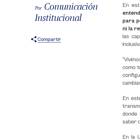
Comunicación
En est
Por
entend
Institucional
para p
ni la 
las ca
Compartir
inclusi
X
Facebook
WhatsApp
“Vivimo
como t
config
cambia
En este
transmi
donde 
saber c
En la 