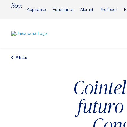
Pasar
Soy:
al
Aspirante
Estudiante
Alumni
Profesor
E
contenido
principal
Atrás
Cointel
futuro
Cong