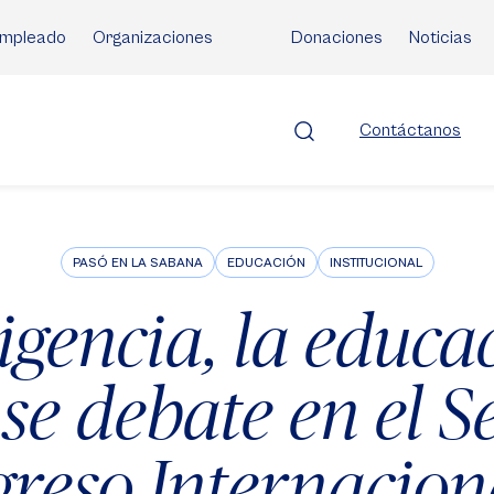
mpleado
Organizaciones
Donaciones
Noticias
Contáctanos
PASÓ EN LA SABANA
EDUCACIÓN
INSTITUCIONAL
igencia, la educa
 se debate en el 
reso Internacion