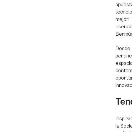
apuesta
tecnolo
mejor. 
esencia
Bermúd
Desde 
pertin
espaci
contemp
oportun
innovac
Ten
Inspi
la Soci