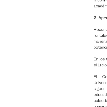
la co-i
académi
3. Apre
Recono
fortale
manera 
potenci
En los 
el juic
El II C
Univer
siguen
educati
colect
humana