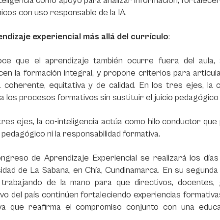
nteligencia como apoyo para analizar información, fortalec
cos con uso responsable de la IA.
ndizaje experiencial más allá del currículo
:
ce que el aprendizaje también ocurre fuera del aula, 
cen la formación integral, y propone criterios para articu
coherente, equitativa y de calidad. En los tres ejes, la 
a los procesos formativos sin sustituir el juicio pedagógico 
tres ejes, la co-inteligencia actúa como hilo conductor que
io pedagógico ni la responsabilidad formativa.
ongreso de Aprendizaje Experiencial se realizará los día
sidad de La Sabana, en Chía, Cundinamarca. En su segunda
 trabajando de la mano para que directivos, docentes, 
vo del país continúen fortaleciendo experiencias formativa
iva que reafirma el compromiso conjunto con una educa
.