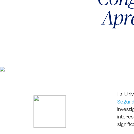
Apr
La Univ
Segund
investi
intere
signific