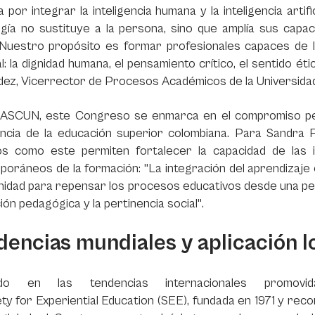
 por integrar la inteligencia humana y la inteligencia artifi
gía no sustituye a la persona, sino que amplía sus capaci
Nuestro propósito es formar profesionales capaces de lid
l: la dignidad humana, el pensamiento crítico, el sentido ét
ez, Vicerrector de Procesos Académicos de la Universida
ASCUN, este Congreso se enmarca en el compromiso perma
encia de la educación superior colombiana. Para Sandra
os como este permiten fortalecer la capacidad de las i
oráneos de la formación: "La integración del aprendizaje e
idad para repensar los procesos educativos desde una per
ión pedagógica y la pertinencia social".
dencias mundiales y aplicación l
rado en las tendencias internacionales promov
ety for Experiential Education (SEE), fundada en 1971 y reco