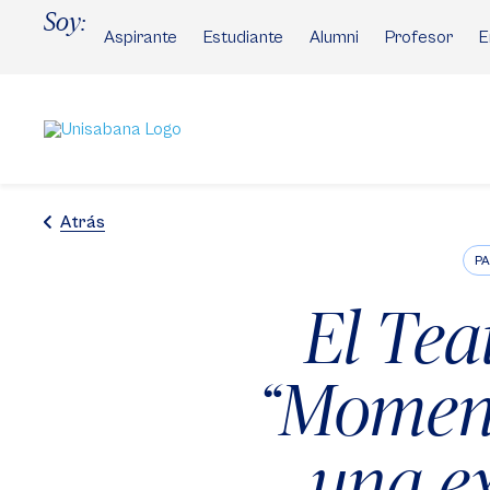
Pasar
Soy:
al
Aspirante
Estudiante
Alumni
Profesor
E
contenido
principal
Atrás
PA
El Tea
“Moment
una e