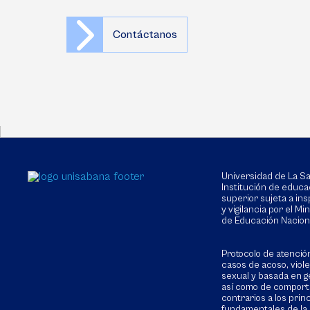
Contáctanos
Universidad de La 
Institución de educa
superior sujeta a in
y vigilancia por el Min
de Educación Nacion
Protocolo de atenció
casos de acoso, viol
sexual y basada en g
así como de compor
contrarios a los prin
fundamentales de la