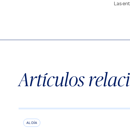
Las ent
Artículos rela
AL DÍA