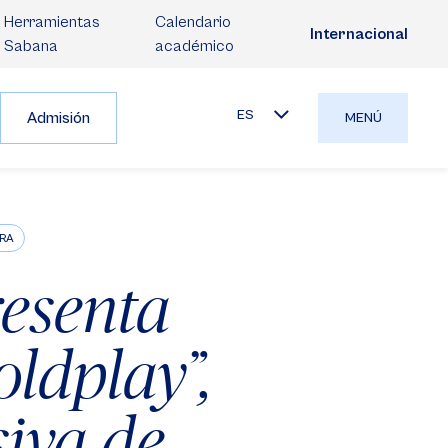
Herramientas
Calendario
Internacional
Sabana
académico
ES
Admisión
MENÚ
URA
resenta
ldplay”,
iva de