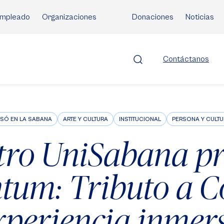
mpleado
Organizaciones
Donaciones
Noticias
Contáctanos
SÓ EN LA SABANA
ARTE Y CULTURA
INSTITUCIONAL
PERSONA Y CULT
tro UniSabana p
um: Tributo a Co
xperiencia inmers