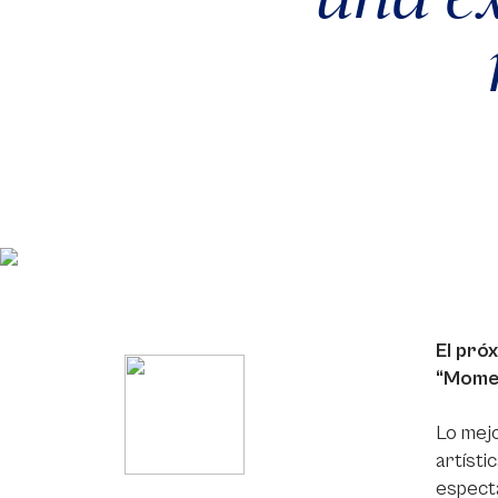
El próx
“Momen
Lo mejo
artísti
especta