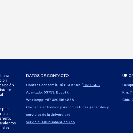
Sabana
DATOS DE CONTACTO
UBIC
ción
spección
Contact center: (601) 861 5555
/
861 6666
Campu
isterio
Apartado: 53753, Bogotá.
Km. 7,
al
WhatsApp: +57 3205164838
Chía,
Correo electrónico para inquietudes generales y
n para
encia
servicios de la Universidad
énero,
servicious@unisabana.edu.co
tamientos
cipios