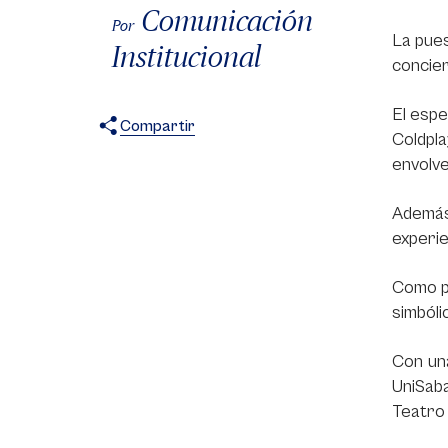
Comunicación
Por
La pues
Institucional
concier
El espe
Compartir
Coldpla
X
Facebook
WhatsApp
envolv
Además 
experie
Como pa
simbóli
Con una
UniSaba
Teatro