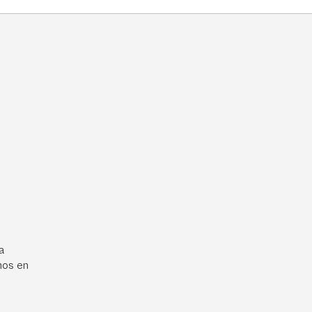
a
mos en