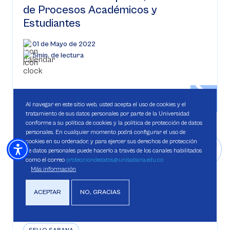
de Procesos Académicos y
Estudiantes
01 de Mayo de 2022
5min. de lectura
Al navegar en este sitio web, usted acepta el uso de cookies y el
tratamiento de sus datos personales por parte de la Universidad
conforme a su política de cookies y la política de protección de datos
personales. En cualquier momento podrá configurar el uso de
cookies en su ordenador, y para ejercer sus derechos de protección
de datos personales puede hacerlo a través de los canales habilitados
como el correo
protecciondedatos@unisabana.edu.co
Más información
ACEPTAR
NO, GRACIAS