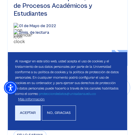
de Procesos Académicos y
Estudiantes
01 de Mayo de 2022
5min. de lectura
Al navegar en este sitio web, usted acepta el uso de cookies y el
tratamiento de sus datos personales por parte de la Universidad
conforme a su política de cookies y la política de protección de datos
personales. En cualquier momento podrá configurar el uso de
cookies en su ordenador, y para ejercer sus derechos de protección
de datos personales puede hacerlo a través de los canales habilitados
como el correo
protecciondedatos@unisabana.edu.co
Más información
ACEPTAR
NO, GRACIAS