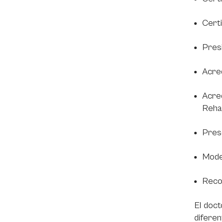
Certi
Presi
Acred
Acre
Rehab
Prese
Model
Recon
El doct
difere