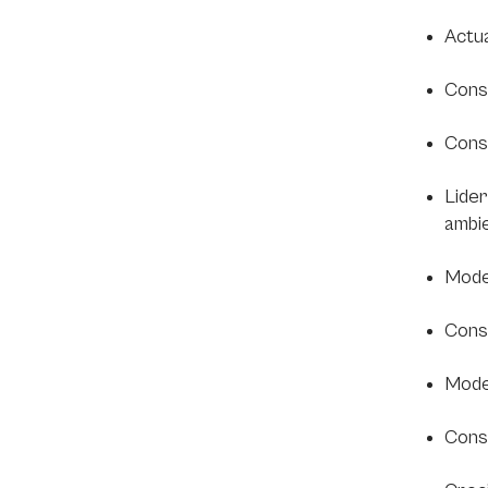
Actua
Const
Const
Lide
ambie
Moder
Cons
Moder
Const