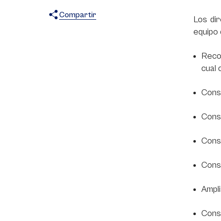
Compartir
Los dir
X
Facebook
WhatsApp
equipo 
Recon
cual 
Const
Const
Const
Const
Ampli
Const