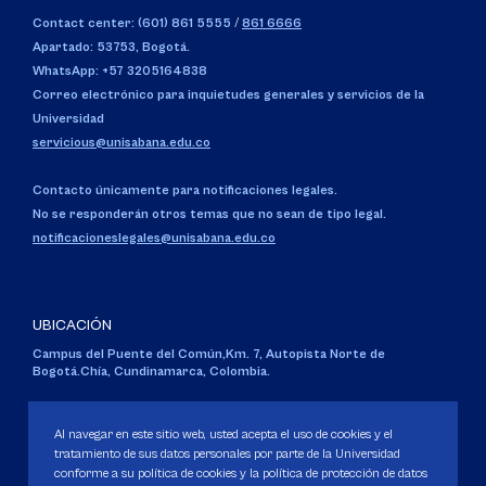
Contact center: (601) 861 5555
/
861 6666
Apartado: 53753, Bogotá.
WhatsApp: +57 3205164838
Correo electrónico para inquietudes generales y servicios de la
Universidad
servicious@unisabana.edu.co
Contacto únicamente para notificaciones legales.
No se responderán otros temas que no sean de tipo legal.
notificacioneslegales@unisabana.edu.co
UBICACIÓN
Campus del Puente del Común,
Km. 7, Autopista Norte de
Bogotá.
Chía, Cundinamarca, Colombia.
Código SNIES 1711
Personería Jurídica:
Resolución 130 del 14 de enero de 1980
.
Al navegar en este sitio web, usted acepta el uso de cookies y el
Ministerio de Educación Nacional.
tratamiento de sus datos personales por parte de la Universidad
conforme a su política de cookies y la política de protección de datos