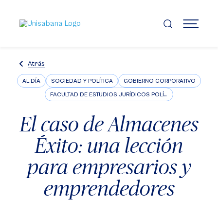
Pasar
al
contenido
MENÚ
principal
Atrás
AL DÍA
SOCIEDAD Y POLÍTICA
GOBIERNO CORPORATIVO
FACULTAD DE ESTUDIOS JURÍDICOS POLÍTICOS E INTERNACIONALES
El caso de Almacenes
Éxito: una lección
para empresarios y
emprendedores