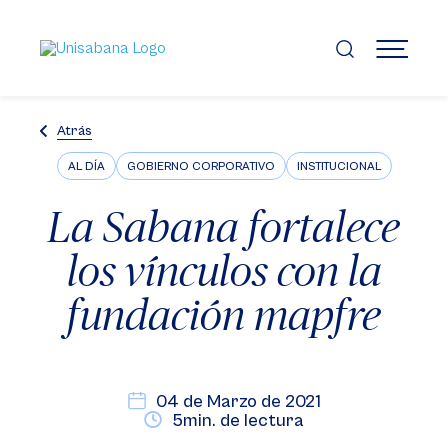
Pasar
al
contenido
MENÚ
principal
Atrás
AL DÍA
GOBIERNO CORPORATIVO
INSTITUCIONAL
La Sabana fortalece
los vínculos con la
fundación mapfre
04 de Marzo de 2021
5min. de lectura