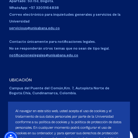
Apartado: 53753, Bogotá.
WhatsApp: +57 3205164838
Correo electrónico para inquietudes generales y servicios de la
Universidad
servicious@unisabana.edu.co
Contacto únicamente para notificaciones legales.
No se responderán otros temas que no sean de tipo legal.
notificacioneslegales@unisabana.edu.co
UBICACIÓN
Campus del Puente del Común,
Km. 7, Autopista Norte de
Bogotá.
Chía, Cundinamarca, Colombia.
Código SNIES 1711
Personería Jurídica:
Resolución 130 del 14 de enero de 1980
.
Al navegar en este sitio web, usted acepta el uso de cookies y el
Ministerio de Educación Nacional.
tratamiento de sus datos personales por parte de la Universidad
conforme a su política de cookies y la política de protección de datos
personales. En cualquier momento podrá configurar el uso de
cookies en su ordenador, y para ejercer sus derechos de protección