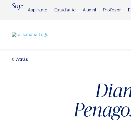
Pasar
Soy:
al
Aspirante
Estudiante
Alumni
Profesor
E
contenido
principal
Atrás
Dian
Penagos