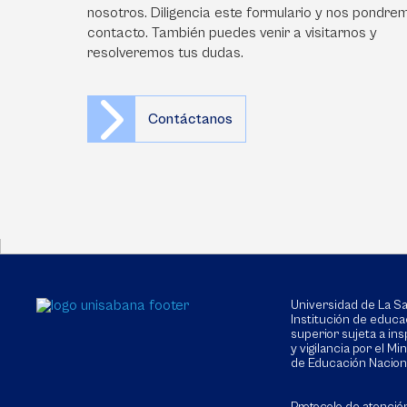
nosotros. Diligencia este formulario y nos pondre
contacto. También puedes venir a visitarnos y
resolveremos tus dudas.
Contáctanos
Universidad de La 
Institución de educa
superior sujeta a in
y vigilancia por el Min
de Educación Nacion