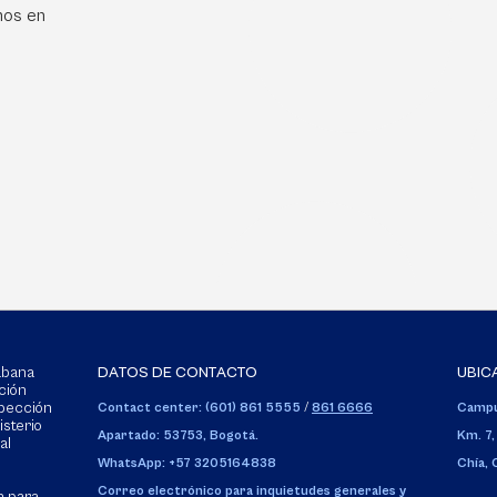
mos en
Sabana
DATOS DE CONTACTO
UBIC
ción
spección
Contact center: (601) 861 5555
/
861 6666
Campu
isterio
Apartado: 53753, Bogotá.
Km. 7,
al
WhatsApp: +57 3205164838
Chía,
Correo electrónico para inquietudes generales y