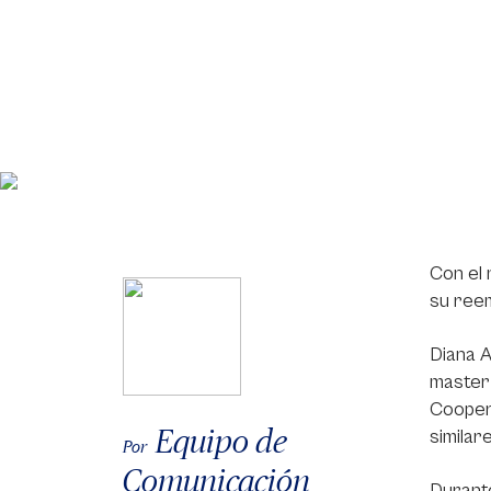
Con el
su reem
Diana A
master 
Coopera
Equipo de
similar
Por
Comunicación
Durante