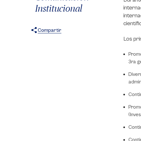
Institucional
interna
interna
científ
Compartir
Los pri
X
Facebook
WhatsApp
Promo
3ra g
Diver
admin
Conti
Promo
(Inve
Conti
Conti