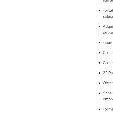
sus a
Forta
soluc
Adqui
depar
Incur
Crear
Crear
22 Pa
Obten
Sensi
empre
Forma