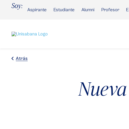
Pasar
Soy:
al
Aspirante
Estudiante
Alumni
Profesor
E
contenido
principal
Atrás
Nueva 