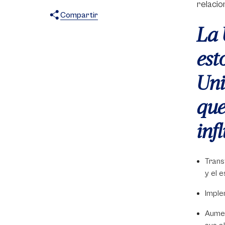
relacio
Compartir
La 
X
Facebook
WhatsApp
est
Uni
que
inf
Trans
y el 
Imple
Aumen