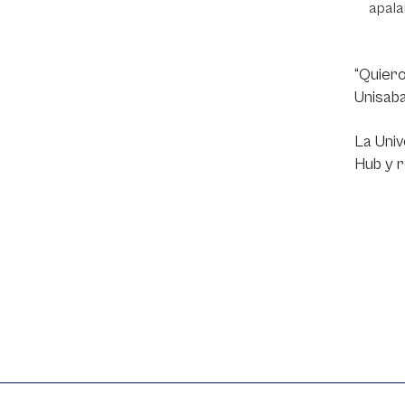
apala
“Quiero
Unisaba
La Univ
Hub y r