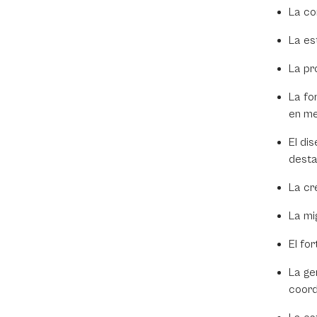
La co
La es
La pr
La fo
en me
El di
desta
La cr
La mi
El fo
La ge
coord