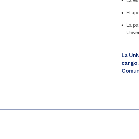
La es
El ap
La pa
Unive
La Uni
cargo.
Comuni