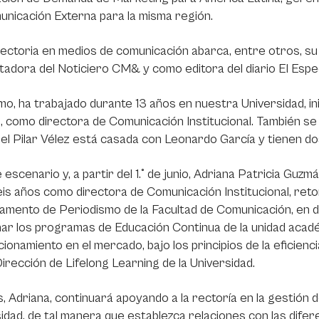
nicación Externa para la misma región.
ectoria en medios de comunicación abarca, entre otros, s
adora del Noticiero CM& y como editora del diario El Espe
mo, ha trabajado durante 13 años en nuestra Universidad, 
o, como directora de Comunicación Institucional. También 
el Pilar Vélez está casada con Leonardo García y tienen dos 
 escenario y, a partir del 1.° de junio, Adriana Patricia G
is años como directora de Comunicación Institucional, ret
mento de Periodismo de la Facultad de Comunicación, en d
ar los programas de Educación Continua de la unidad académ
cionamiento en el mercado, bajo los principios de la eficiencia
Dirección de Lifelong Learning de la Universidad.
 Adriana, continuará apoyando a la rectoría en la gestión d
idad, de tal manera que establezca relaciones con las diferen