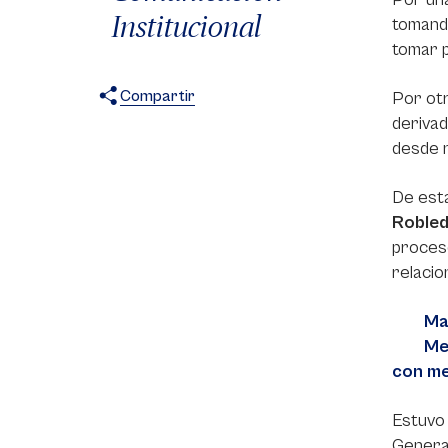
Institucional
tomando
tomar p
Compartir
Por otr
derivad
X
Facebook
WhatsApp
desde 
De est
Roble
proceso
relacio
Ma
Me
con me
Estuvo 
Genera