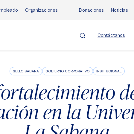
mpleado
Organizaciones
Donaciones
Noticias
Contáctanos
SELLO SABANA
GOBIERNO CORPORATIVO
INSTITUCIONAL
fortalecimiento d
ción en la Unive
La Sabana