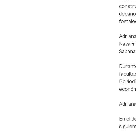
constru
decanos
fortale
Adrian
Navarra
Sabana
Durante
faculta
Periodí
económ
Adriana
En el d
siguien