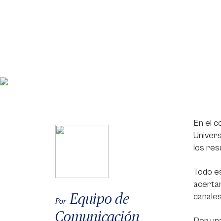
En el c
Univers
los res
Todo es
acertar
Equipo de
canales
Por
Comunicación
Por una