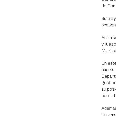
de Comu
Su tray
present
Así mis
y, lueg
María d
En este
hace se
Departa
gestion
su posi
con la 
Además,
Univers