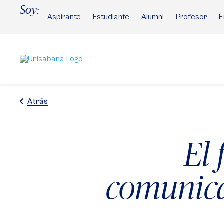
Pasar
Soy:
al
Aspirante
Estudiante
Alumni
Profesor
E
contenido
principal
Atrás
El 
comunica