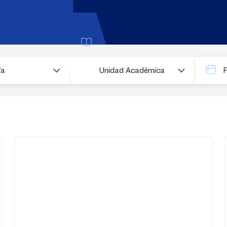
Buscar
ía
Unidad Académica
Fecha
Fecha