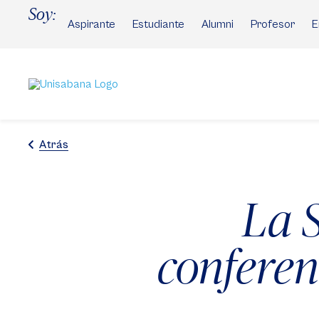
Pasar
Soy:
al
Aspirante
Estudiante
Alumni
Profesor
E
contenido
principal
Atrás
La 
conferen