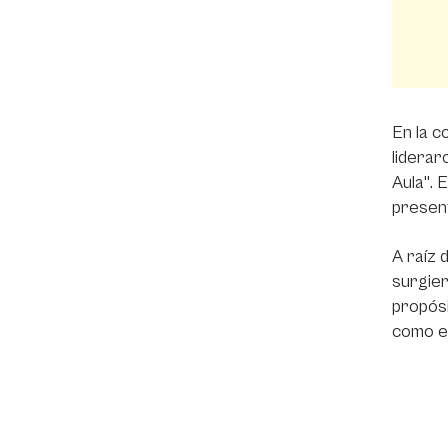
En la c
liderar
Aula". 
present
A raíz 
surgier
propósi
como el