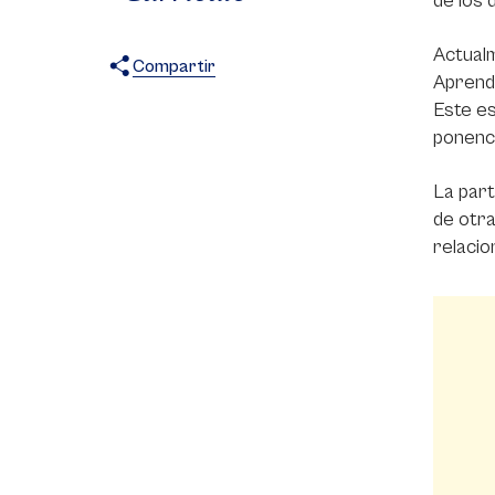
de los 
Actualm
Compartir
Aprendi
X
Facebook
WhatsApp
Este es
ponenci
La part
de otra
relacio