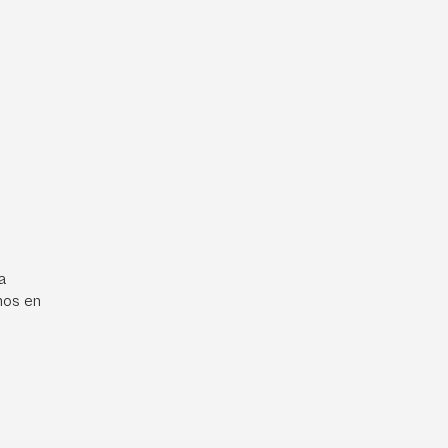
a
mos en