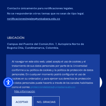
Contacto únicamente para notificaciones legales.
No se responderán otros temas que no sean de tipo legal.
notificacioneslegales@unisabana.edu.co
UBICACIÓN
Campus del Puente del Común,
Km. 7, Autopista Norte de
Bogotá.
Chía, Cundinamarca, Colombia.
Código SNIES 1711
Personería Jurídica:
Resolución 130 del 14 de enero de 1980
.
Al navegar en este sitio web, usted acepta el uso de cookies y el
Ministerio de Educación Nacional.
tratamiento de sus datos personales por parte de la Universidad
conforme a su política de cookies y la política de protección de datos
personales. En cualquier momento podrá configurar el uso de
cookies en su ordenador, y para ejercer sus derechos de protección
de datos personales puede hacerlo a través de los canales habilitados
como el correo
protecciondedatos@unisabana.edu.co
Política de Protección de datos
Más información
Política de Cookies
Derechos Pecuniarios
ACEPTAR
NO, GRACIAS