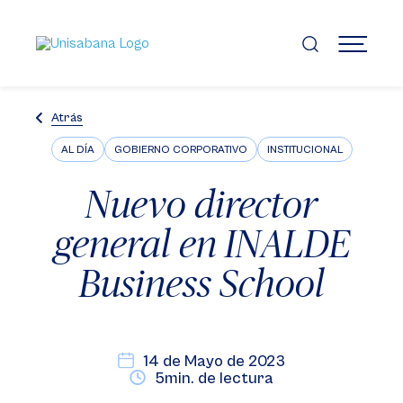
Pasar
al
contenido
MENÚ
principal
Atrás
AL DÍA
GOBIERNO CORPORATIVO
INSTITUCIONAL
Nuevo director
general en INALDE
Business School
14 de Mayo de 2023
5min. de lectura