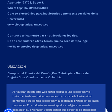
Apartado: 53753, Bogotá.
WhatsApp: +57 3205164838
Correo electrónico para inquietudes generales y servicios de la
Universidad
servicious@unisabana.edu.co
Contacto únicamente para notificaciones legales.
No se responderán otros temas que no sean de tipo legal.
notificacioneslegales@unisabana.edu.co
UBICACIÓN
Campus del Puente del Común,
Km. 7, Autopista Norte de
Bogotá.
Chía, Cundinamarca, Colombia.
Código SNIES 1711
Personería Jurídica:
Resolución 130 del 14 de enero de 1980
.
Al navegar en este sitio web, usted acepta el uso de cookies y el
Ministerio de Educación Nacional.
tratamiento de sus datos personales por parte de la Universidad
conforme a su política de cookies y la política de protección de datos
personales. En cualquier momento podrá configurar el uso de
cookies en su ordenador, y para ejercer sus derechos de protección