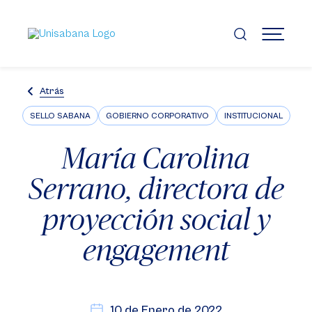
Pasar
al
contenido
MENÚ
principal
Atrás
SELLO SABANA
GOBIERNO CORPORATIVO
INSTITUCIONAL
María Carolina
Serrano, directora de
proyección social y
engagement
10 de Enero de 2022