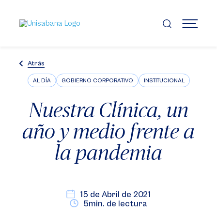
Pasar
al
contenido
MENÚ
principal
Atrás
AL DÍA
GOBIERNO CORPORATIVO
INSTITUCIONAL
Nuestra Clínica, un
año y medio frente a
la pandemia
15 de Abril de 2021
5min. de lectura