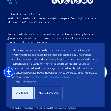
Universidad de La Sabana
Institución de educación superior sujeta a inspección y vigilancia por el
Ministerio de Educación Nacional
Protocolo de atención para casos de acoso, violencia sexual y basada en
género, así como de comportamientos contrarios a los principios
fundamentales de la Universidad
Al navegar en este sitio web, usted acepta el uso de cookies y el
Carácter Académico: Universidad
tratamiento de sus datos personales por parte de la Universidad
conforme a su política de cookies y la política de protección de datos
DATOS DE CONTACTO
personales. En cualquier momento podrá configurar el uso de
cookies en su ordenador, y para ejercer sus derechos de protección
Contact center: (601) 861 5555
/
861 6666
de datos personales puede hacerlo a través de los canales habilitados
Apartado: 53753, Bogotá.
como el correo
protecciondedatos@unisabana.edu.co
WhatsApp: +57 3205164838
Más información
Correo electrónico para inquietudes generales y servicios de la
Universidad
ACEPTAR
NO, GRACIAS
servicious@unisabana.edu.co
Contacto únicamente para notificaciones legales.