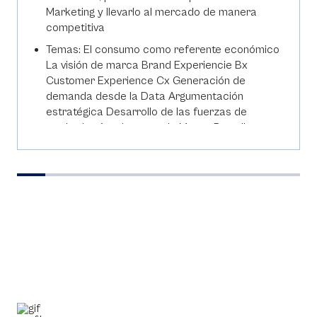
Marketing y llevarlo al mercado de manera
competitiva
Temas: El consumo como referente económico
La visión de marca Brand Experiencie Bx
Customer Experience Cx Generación de
demanda desde la Data Argumentación
estratégica Desarrollo de las fuerzas de
marketing Arquitectura de Marca Branding
(Concept, identity, loyalty, equity, recall)
Producto agrandado Posicionamiento
Segmentación Resultados Previstos de
Aprendizaje: Entiende como el área de
marketing, es la encargada de implementar las
comunicaciones que impactan el mercado y
logran crear demanda, hacia la marca y los
puntos de colocación, exhibición o contacto
con la empresa que representa el producto.