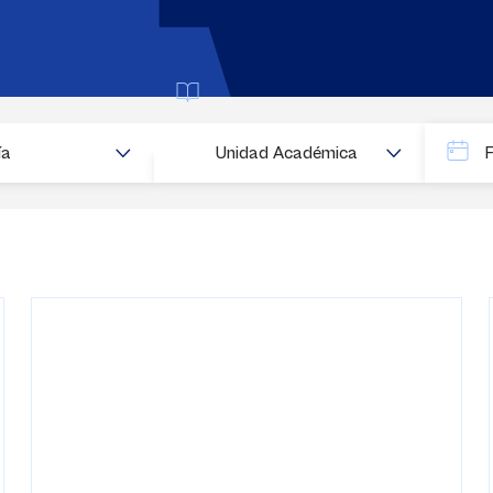
Buscar
ía
Unidad Académica
Fecha
Fecha