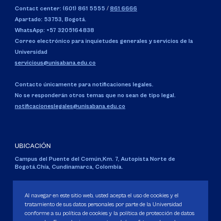
Contact center: (601) 861 5555
/
861 6666
Apartado: 53753, Bogotá.
WhatsApp: +57 3205164838
Correo electrónico para inquietudes generales y servicios de la
Universidad
servicious@unisabana.edu.co
Contacto únicamente para notificaciones legales.
No se responderán otros temas que no sean de tipo legal.
notificacioneslegales@unisabana.edu.co
UBICACIÓN
Campus del Puente del Común,
Km. 7, Autopista Norte de
Bogotá.
Chía, Cundinamarca, Colombia.
Código SNIES 1711
Personería Jurídica:
Resolución 130 del 14 de enero de 1980
.
Al navegar en este sitio web, usted acepta el uso de cookies y el
Ministerio de Educación Nacional.
tratamiento de sus datos personales por parte de la Universidad
conforme a su política de cookies y la política de protección de datos