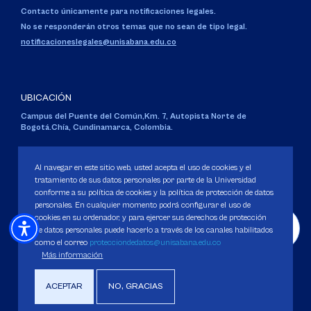
Contacto únicamente para notificaciones legales.
No se responderán otros temas que no sean de tipo legal.
notificacioneslegales@unisabana.edu.co
UBICACIÓN
Campus del Puente del Común,
Km. 7, Autopista Norte de
Bogotá.
Chía, Cundinamarca, Colombia.
Código SNIES 1711
Personería Jurídica:
Resolución 130 del 14 de enero de 1980
.
Al navegar en este sitio web, usted acepta el uso de cookies y el
Ministerio de Educación Nacional.
tratamiento de sus datos personales por parte de la Universidad
conforme a su política de cookies y la política de protección de datos
personales. En cualquier momento podrá configurar el uso de
cookies en su ordenador, y para ejercer sus derechos de protección
de datos personales puede hacerlo a través de los canales habilitados
como el correo
protecciondedatos@unisabana.edu.co
Política de Protección de datos
Más información
Política de Cookies
Derechos Pecuniarios
ACEPTAR
NO, GRACIAS
Copyright 2025 Universidad de La Sabana. Todos los derechos Reservados.