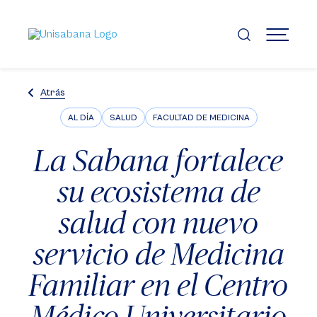
Pasar
al
contenido
MENÚ
principal
Atrás
AL DÍA
SALUD
FACULTAD DE MEDICINA
La Sabana fortalece
su ecosistema de
salud con nuevo
servicio de Medicina
Familiar en el Centro
Médico Universitario