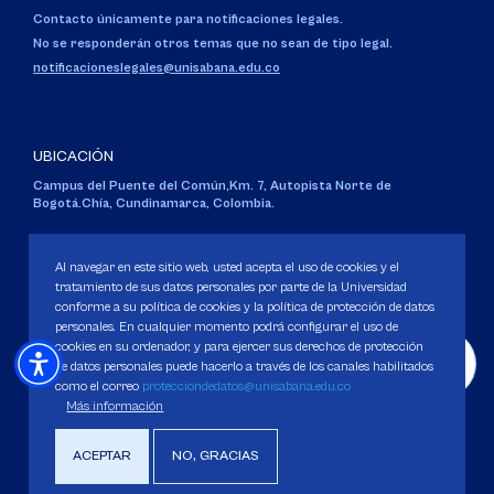
Contacto únicamente para notificaciones legales.
No se responderán otros temas que no sean de tipo legal.
notificacioneslegales@unisabana.edu.co
UBICACIÓN
Campus del Puente del Común,
Km. 7, Autopista Norte de
Bogotá.
Chía, Cundinamarca, Colombia.
Código SNIES 1711
Personería Jurídica:
Resolución 130 del 14 de enero de 1980
.
Al navegar en este sitio web, usted acepta el uso de cookies y el
Ministerio de Educación Nacional.
tratamiento de sus datos personales por parte de la Universidad
conforme a su política de cookies y la política de protección de datos
personales. En cualquier momento podrá configurar el uso de
cookies en su ordenador, y para ejercer sus derechos de protección
de datos personales puede hacerlo a través de los canales habilitados
como el correo
protecciondedatos@unisabana.edu.co
Política de Protección de datos
Más información
Política de Cookies
Derechos Pecuniarios
ACEPTAR
NO, GRACIAS