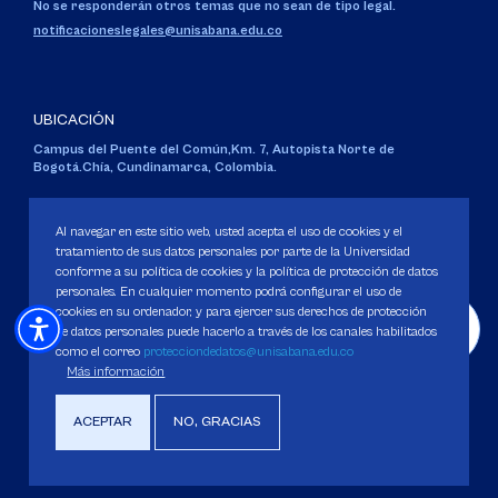
No se responderán otros temas que no sean de tipo legal.
notificacioneslegales@unisabana.edu.co
UBICACIÓN
Campus del Puente del Común,
Km. 7, Autopista Norte de
Bogotá.
Chía, Cundinamarca, Colombia.
Código SNIES 1711
Personería Jurídica:
Resolución 130 del 14 de enero de 1980
.
Al navegar en este sitio web, usted acepta el uso de cookies y el
Ministerio de Educación Nacional.
tratamiento de sus datos personales por parte de la Universidad
conforme a su política de cookies y la política de protección de datos
personales. En cualquier momento podrá configurar el uso de
cookies en su ordenador, y para ejercer sus derechos de protección
de datos personales puede hacerlo a través de los canales habilitados
como el correo
protecciondedatos@unisabana.edu.co
Política de Protección de datos
Más información
Política de Cookies
Derechos Pecuniarios
ACEPTAR
NO, GRACIAS
Copyright 2025 Universidad de La Sabana. Todos los derechos Reservados.