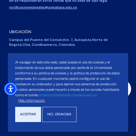
No se responderán otros temas que no sean de tipo legal.
notificacioneslegales@unisabana.edu.co
UBICACIÓN
Campus del Puente del Común,
Km. 7, Autopista Norte de
Bogotá.
Chía, Cundinamarca, Colombia.
Código SNIES 1711
Personería Jurídica:
Resolución 130 del 14 de enero de 1980
.
Al navegar en este sitio web, usted acepta el uso de cookies y el
Ministerio de Educación Nacional.
tratamiento de sus datos personales por parte de la Universidad
conforme a su política de cookies y la política de protección de datos
personales. En cualquier momento podrá configurar el uso de
cookies en su ordenador, y para ejercer sus derechos de protección
de datos personales puede hacerlo a través de los canales habilitados
como el correo
protecciondedatos@unisabana.edu.co
Política de Protección de datos
Más información
Política de Cookies
Derechos Pecuniarios
ACEPTAR
NO, GRACIAS
Copyright 2025 Universidad de La Sabana. Todos los derechos Reservados.