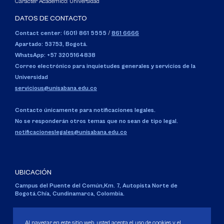
Carácter Académico: Universidad
DATOS DE CONTACTO
Contact center: (601) 861 5555
/
861 6666
Apartado: 53753, Bogotá.
WhatsApp: +57 3205164838
Correo electrónico para inquietudes generales y servicios de la
Universidad
servicious@unisabana.edu.co
Contacto únicamente para notificaciones legales.
No se responderán otros temas que no sean de tipo legal.
notificacioneslegales@unisabana.edu.co
UBICACIÓN
Campus del Puente del Común,
Km. 7, Autopista Norte de
Bogotá.
Chía, Cundinamarca, Colombia.
Código SNIES 1711
Personería Jurídica:
Resolución 130 del 14 de enero de 1980
.
Al navegar en este sitio web, usted acepta el uso de cookies y el