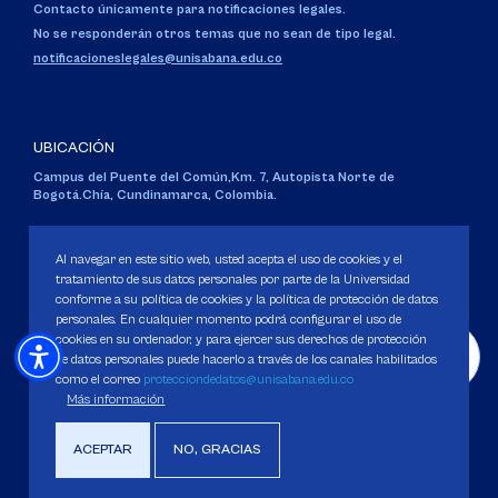
Contacto únicamente para notificaciones legales.
No se responderán otros temas que no sean de tipo legal.
notificacioneslegales@unisabana.edu.co
UBICACIÓN
Campus del Puente del Común,
Km. 7, Autopista Norte de
Bogotá.
Chía, Cundinamarca, Colombia.
Código SNIES 1711
Personería Jurídica:
Resolución 130 del 14 de enero de 1980
.
Al navegar en este sitio web, usted acepta el uso de cookies y el
Ministerio de Educación Nacional.
tratamiento de sus datos personales por parte de la Universidad
conforme a su política de cookies y la política de protección de datos
personales. En cualquier momento podrá configurar el uso de
cookies en su ordenador, y para ejercer sus derechos de protección
de datos personales puede hacerlo a través de los canales habilitados
como el correo
protecciondedatos@unisabana.edu.co
Política de Protección de datos
Más información
Política de Cookies
Derechos Pecuniarios
ACEPTAR
NO, GRACIAS
Copyright 2025 Universidad de La Sabana. Todos los derechos Reservados.