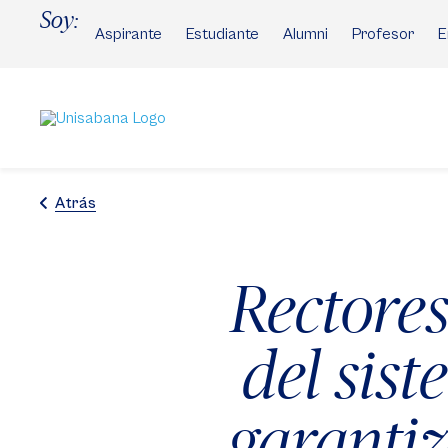
Pasar
Soy:
al
Aspirante
Estudiante
Alumni
Profesor
E
contenido
principal
Atrás
Rectores
del sis
garantiz