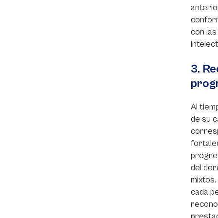
anterio
conform
con las
intelec
3. Re
prog
Al tiem
de su c
corresp
fortale
progres
del der
mixtos.
cada pe
reconoc
prestac