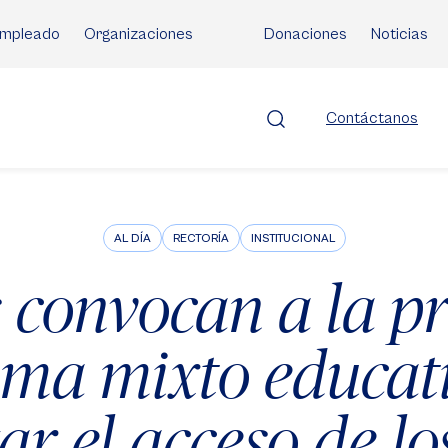
mpleado
Organizaciones
Donaciones
Noticias
Contáctanos
AL DÍA
RECTORÍA
INSTITUCIONAL
 convocan a la p
tema mixto educat
ar el acceso de lo