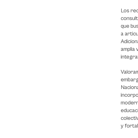
Los rec
consult
que bus
a artic
Adicion
amplia 
integra
Valoram
embarg
Naciona
incorpo
moderno
educaci
colecti
y forta