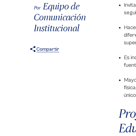
Equipo de
Invit
Por
segui
Comunicación
Institucional
Hacem
difer
super
Compartir
Es in
X
Facebook
WhatsApp
fuent
Mayor
físic
único
Pro
Edu