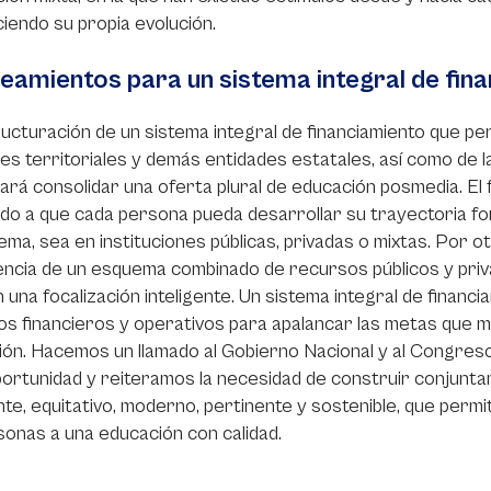
iendo su propia evolución.
neamientos para un sistema integral de fina
ucturación de un sistema integral de financiamiento que perm
es territoriales y demás entidades estatales, así como de la
itará consolidar una oferta plural de educación posmedia. El 
do a que cada persona pueda desarrollar su trayectoria for
tema, sea en instituciones públicas, privadas o mixtas. Por o
ncia de un esquema combinado de recursos públicos y priv
 una focalización inteligente. Un sistema integral de financi
s financieros y operativos para apalancar las metas que mat
ón. Hacemos un llamado al Gobierno Nacional y al Congres
ortunidad y reiteramos la necesidad de construir conjuntam
nte, equitativo, moderno, pertinente y sostenible, que perm
sonas a una educación con calidad.