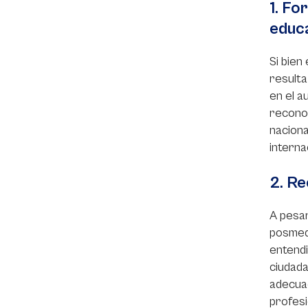
1. Fo
educ
Si bien
resulta
en el a
reconoc
naciona
interna
2. Re
A pesar
posmedi
entendi
ciudada
adecuad
profesi