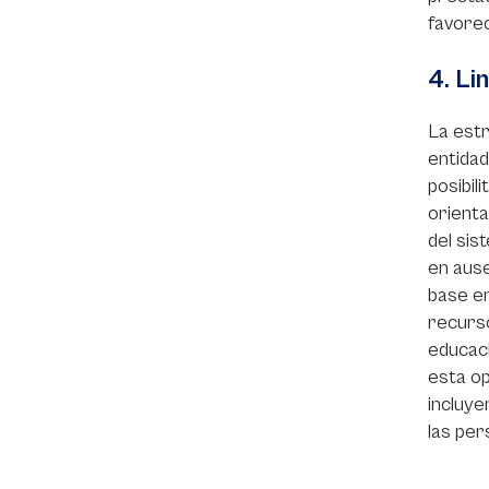
favorec
4. Li
La estr
entidad
posibil
orienta
del sis
en ause
base en
recurso
educaci
esta op
incluye
las per