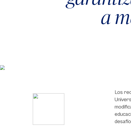
a m
Los rec
Univers
modific
educaci
desafío