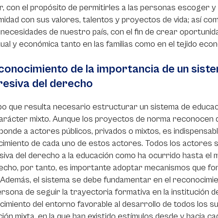
r, con el propósito de permitirles a las personas escoger y
idad con sus valores, talentos y proyectos de vida; así com
 necesidades de nuestro país, con el fin de crear oportunida
tual y económica tanto en las familias como en el tejido econ
conocimiento de la importancia de un siste
resiva del derecho
po que resulta necesario estructurar un sistema de educac
arácter mixto. Aunque los proyectos de norma reconocen qu
onde a actores públicos, privados o mixtos, es indispensab
cimiento de cada uno de estos actores. Todos los actores 
iva del derecho a la educación como ha ocurrido hasta el m
echo, por tanto, es importante adoptar mecanismos que fort
 Además, el sistema se debe fundamentar en el reconocimient
rsona de seguir la trayectoria formativa en la institución d
imiento del entorno favorable al desarrollo de todos los su
ión mixta, en la que han existido estímulos desde y hacia ca