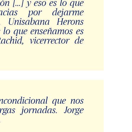
ón […] y eso es lo que
acias por dejarme
. Unisabana Herons
e lo que enseñamos es
achid, vicerrector de
ncondicional que nos
rgas jornadas. Jorge
.