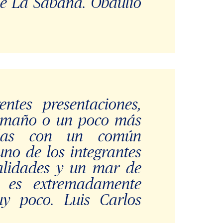
de La Sabana. Obdulio
entes presentaciones,
 tamaño o un poco más
das con un común
no de los integrantes
ualidades y un mar de
, es extremadamente
y poco. Luis Carlos