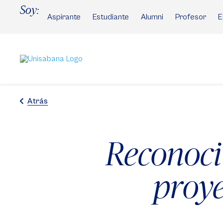
Pasar
Soy:
al
Aspirante
Estudiante
Alumni
Profesor
E
contenido
principal
Atrás
Reconoci
proy