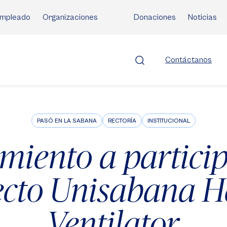
mpleado
Organizaciones
Donaciones
Noticias
Contáctanos
PASÓ EN LA SABANA
RECTORÍA
INSTITUCIONAL
miento a particip
ecto Unisabana H
Ventilator