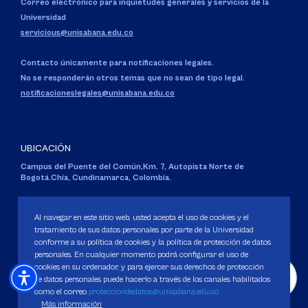
Correo electrónico para inquietudes generales y servicios de la
Universidad
servicious@unisabana.edu.co
Contacto únicamente para notificaciones legales.
No se responderán otros temas que no sean de tipo legal.
notificacioneslegales@unisabana.edu.co
UBICACIÓN
Campus del Puente del Común,
Km. 7, Autopista Norte de
Bogotá.
Chía, Cundinamarca, Colombia.
Código SNIES 1711
Personería Jurídica:
Resolución 130 del 14 de enero de 1980
.
Al navegar en este sitio web, usted acepta el uso de cookies y el
Ministerio de Educación Nacional.
tratamiento de sus datos personales por parte de la Universidad
conforme a su política de cookies y la política de protección de datos
personales. En cualquier momento podrá configurar el uso de
cookies en su ordenador, y para ejercer sus derechos de protección
de datos personales puede hacerlo a través de los canales habilitados
como el correo
protecciondedatos@unisabana.edu.co
Política de Protección de datos
Más información