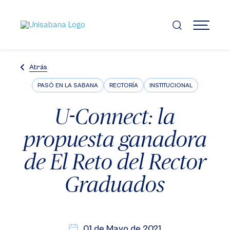
Pasar
al
contenido
MENÚ
principal
Atrás
PASÓ EN LA SABANA
RECTORÍA
INSTITUCIONAL
U-Connect: la
propuesta ganadora
de El Reto del Rector
Graduados
01 de Mayo de 2021