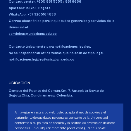
Contact center: (601) 861 5555
/
861 6666
Apartado: 53753, Bogotá.
WhatsApp: +57 3205164838
Correo electrónico para inquietudes generales y servicios de la
Universidad
servicious@unisabana.edu.co
Contacto únicamente para notificaciones legales.
No se responderán otros temas que no sean de tipo legal.
notificacioneslegales@unisabana.edu.co
UBICACIÓN
Campus del Puente del Común,
Km. 7, Autopista Norte de
Bogotá.
Chía, Cundinamarca, Colombia.
Código SNIES 1711
Personería Jurídica:
Resolución 130 del 14 de enero de 1980
.
Al navegar en este sitio web, usted acepta el uso de cookies y el
Ministerio de Educación Nacional.
tratamiento de sus datos personales por parte de la Universidad
conforme a su política de cookies y la política de protección de datos
personales. En cualquier momento podrá configurar el uso de