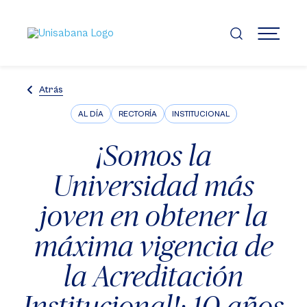
Pasar
al
contenido
MENÚ
principal
Atrás
AL DÍA
RECTORÍA
INSTITUCIONAL
¡Somos la
Universidad más
joven en obtener la
máxima vigencia de
la Acreditación
Institucional!: 10 años