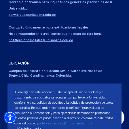
Correo electrónico para inquietudes generales y servicios de la
Universidad
servicious@unisabana.edu.co
Contacto únicamente para notificaciones legales.
No se responderán otros temas que no sean de tipo legal.
notificacioneslegales@unisabana.edu.co
UBICACIÓN
Campus del Puente del Común,
Km. 7, Autopista Norte de
Bogotá.
Chía, Cundinamarca, Colombia.
Código SNIES 1711
Personería Jurídica:
Resolución 130 del 14 de enero de 1980
.
Al navegar en este sitio web, usted acepta el uso de cookies y el
Ministerio de Educación Nacional.
tratamiento de sus datos personales por parte de la Universidad
conforme a su política de cookies y la política de protección de datos
personales. En cualquier momento podrá configurar el uso de
cookies en su ordenador, y para ejercer sus derechos de protección
de datos personales puede hacerlo a través de los canales habilitados
como el correo
protecciondedatos@unisabana.edu.co
Política de Protección de datos
Más información