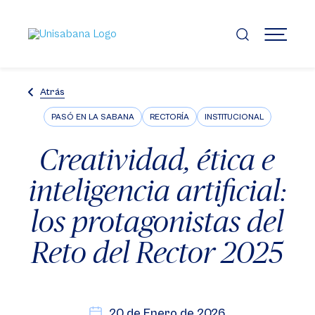
Pasar
al
contenido
MENÚ
principal
Atrás
PASÓ EN LA SABANA
RECTORÍA
INSTITUCIONAL
Creatividad, ética e
inteligencia artificial:
los protagonistas del
Reto del Rector 2025
20 de Enero de 2026