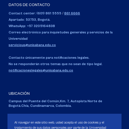
DATOS DE CONTACTO
Contact center: (601) 861 5555
/
861 6666
Apartado: 53753, Bogotá.
WhatsApp: +57 3205164838
Correo electrónico para inquietudes generales y servicios de la
Universidad
servicious@unisabana.edu.co
Contacto únicamente para notificaciones legales.
No se responderán otros temas que no sean de tipo legal.
notificacioneslegales@unisabana.edu.co
UBICACIÓN
Campus del Puente del Común,
Km. 7, Autopista Norte de
Bogotá.
Chía, Cundinamarca, Colombia.
Código SNIES 1711
Personería Jurídica:
Resolución 130 del 14 de enero de 1980
.
Al navegar en este sitio web, usted acepta el uso de cookies y el
Ministerio de Educación Nacional.
tratamiento de sus datos personales por parte de la Universidad