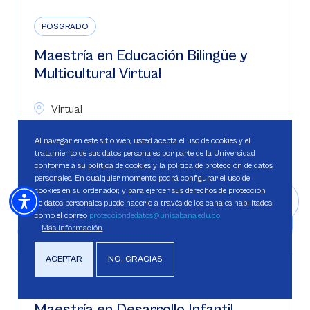
POSGRADO
Maestría en Educación Bilingüe y
Multicultural Virtual
Virtual
2 años - 44 Créditos
Al navegar en este sitio web, usted acepta el uso de cookies y el
tratamiento de sus datos personales por parte de la Universidad
conforme a su política de cookies y la política de protección de datos
Conoce más sobre el programa
personales. En cualquier momento podrá configurar el uso de
cookies en su ordenador, y para ejercer sus derechos de protección
de datos personales puede hacerlo a través de los canales habilitados
como el correo
protecciondedatos@unisabana.edu.co
Más información
ACEPTAR
NO, GRACIAS
POSGRADO
Maestría en Desarrollo Infantil