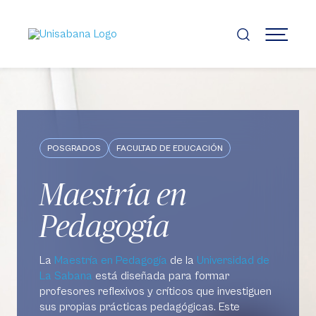
Pasar
al
contenido
MENÚ
principal
POSGRADOS
FACULTAD DE EDUCACIÓN
Maestría en
Pedagogía
La
Maestría en Pedagogía
de la
Universidad de
La Sabana
está diseñada para formar
profesores reflexivos y críticos que investiguen
sus propias prácticas pedagógicas. Este