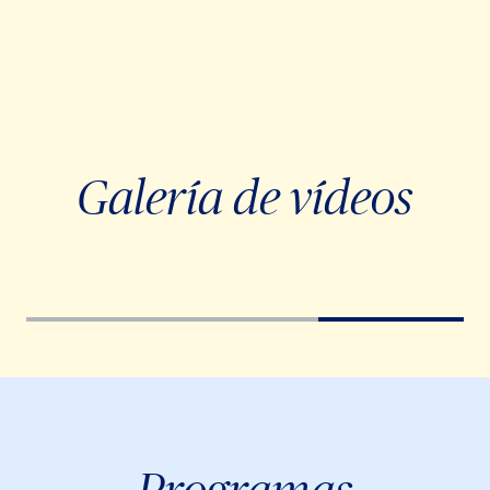
Galería de vídeos
Video
Vi
Player
Pla
Programas