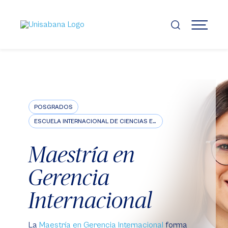
Pasar
al
contenido
MENÚ
principal
POSGRADOS
ESCUELA INTERNACIONAL DE CIENCIAS ECONÓMICAS Y ADMINISTRATIVAS
Maestría en
Gerencia
Internacional
La
Maestría en Gerencia Internacional
forma