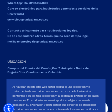
WhatsApp: +57 3205164838
Correo electrónico para inquietudes generales y servicios de la
Universidad
servicious@unisabana.edu.co
Contacto únicamente para notificaciones legales.
No se responderán otros temas que no sean de tipo legal.
notificacioneslegales@unisabana.edu.co
UBICACIÓN
Campus del Puente del Común,
Km. 7, Autopista Norte de
Bogotá.
Chía, Cundinamarca, Colombia.
Código SNIES 1711
Personería Jurídica:
Resolución 130 del 14 de enero de 1980
.
Al navegar en este sitio web, usted acepta el uso de cookies y el
Ministerio de Educación Nacional.
tratamiento de sus datos personales por parte de la Universidad
conforme a su política de cookies y la política de protección de datos
personales. En cualquier momento podrá configurar el uso de
cookies en su ordenador, y para ejercer sus derechos de protección
de datos personales puede hacerlo a través de los canales habilitados