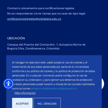
Contacto únicamente para notificaciones legales.
No se responderán otros temas que no sean de tipo legal.
notificacioneslegales@unisabana.edu.co
UBICACIÓN
Campus del Puente del Común,
Km. 7, Autopista Norte de
Bogotá.
Chía, Cundinamarca, Colombia.
Código SNIES 1711
Personería Jurídica:
Resolución 130 del 14 de enero de 1980
.
Al navegar en este sitio web, usted acepta el uso de cookies y el
Ministerio de Educación Nacional.
tratamiento de sus datos personales por parte de la Universidad
conforme a su política de cookies y la política de protección de datos
personales. En cualquier momento podrá configurar el uso de
cookies en su ordenador, y para ejercer sus derechos de protección
de datos personales puede hacerlo a través de los canales habilitados
como el correo
protecciondedatos@unisabana.edu.co
Política de Protección de datos
Más información
Política de Cookies
Derechos Pecuniarios
ACEPTAR
NO, GRACIAS