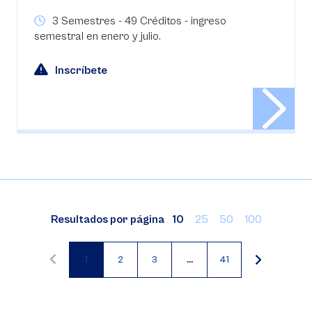
3 Semestres - 49 Créditos - ingreso
semestral en enero y julio.
Inscríbete
Resultados por página
10
25
50
100
1
2
3
…
41
Paginación
Página
Página
Página
actual