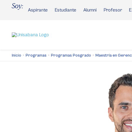
Pasar
Soy:
al
Aspirante
Estudiante
Alumni
Profesor
E
contenido
principal
Inicio
Programas
Programas Posgrado
Maestría en Gerenci