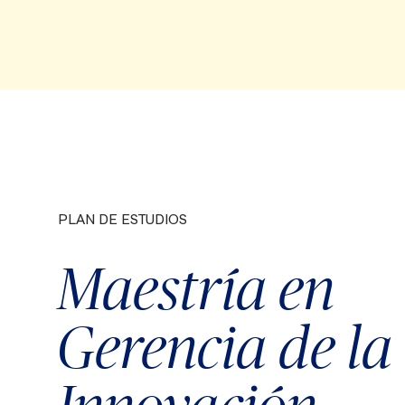
PLAN DE ESTUDIOS
Semestre 3
Créditos
Crédit
Maestría en
y el
Ética y Compromiso Social
2
2
Gerencia de la
Estrategia de Propiedad
2
ntal
2
Intelectual para la Innovación
 la
Inteligencia Artificial,
2
2
Automatización y Procesos