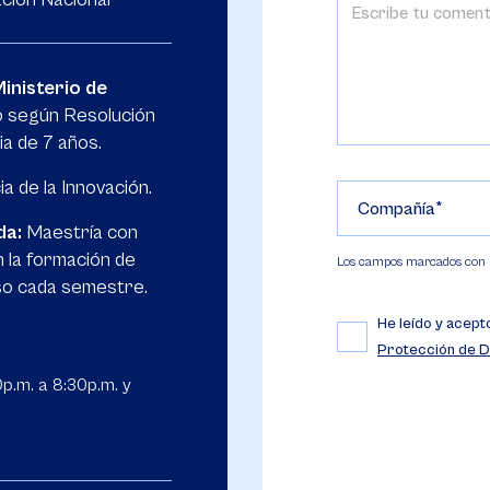
inisterio de
do según Resolución
ia de 7 años.
 de la Innovación.
Compañía
da:
Maestría con
 la formación de
Los campos marcados con (*
eso cada semestre.
He leído y acept
Protección de D
0p.m. a 8:30p.m. y