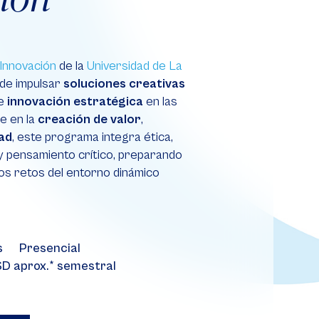
 Innovación
de la
Universidad de La
de impulsar
soluciones creativas
e
innovación estratégica
en las
e en la
creación de valor
,
dad
, este programa integra ética,
 pensamiento crítico, preparando
os retos del entorno dinámico
s
Presencial
D aprox.* semestral