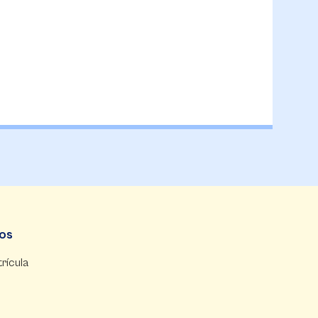
dos
rícula