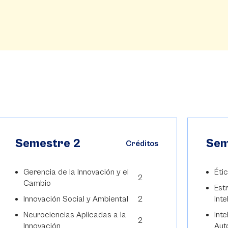
Semestre 2
Sem
Créditos
Gerencia de la Innovación y el
Éti
2
Cambio
Est
Innovación Social y Ambiental
2
Inte
Neurociencias Aplicadas a la
Inte
2
Innovación
Aut