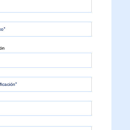
co
ión
ficación