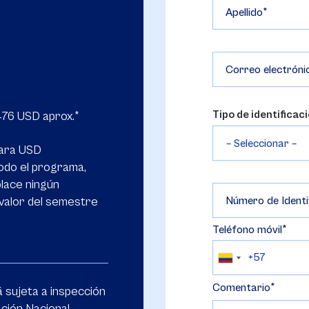
Apellido
Correo electróni
Tipo de identificac
476 USD aprox.*
para USD
odo el programa,
place ningún
 valor del semestre
Número de Identi
Teléfono móvil
Comentario
 sujeta a inspección
ación Nacional