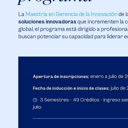
La
Maestría en Gerencia de la Innovación
de l
soluciones innovadoras
que incrementen la co
global, el programa está dirigido a profesion
buscan potenciar su capacidad para liderar eq
enero a julio de 
Apertura de inscripciones:
julio de
Fecha de inducción e inicio de clases:
3 Semestres - 49 Créditos - ingreso se
julio.