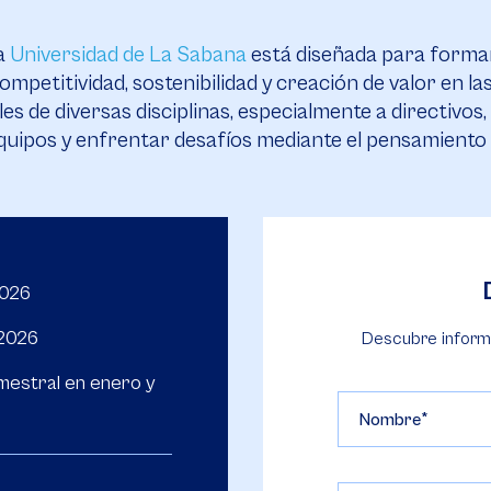
a
Universidad de La Sabana
está diseñada para formar
mpetitividad, sostenibilidad y creación de valor en l
ales de diversas disciplinas, especialmente a directi
uipos y enfrentar desafíos mediante el pensamiento cr
2026
 2026
Descubre inform
mestral en enero y
Nombre