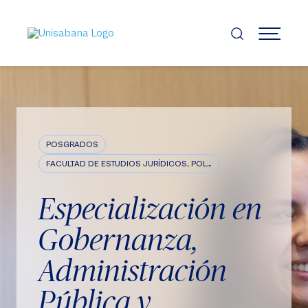
Pasar
al
contenido
MENÚ
principal
POSGRADOS
FACULTAD DE ESTUDIOS JURÍDICOS, POLÍTICOS E INTERNACIONALES
Especialización en
Gobernanza,
Administración
Pública y