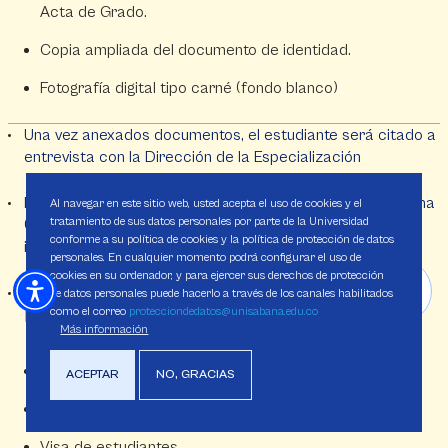
Acta de Grado.
Copia ampliada del documento de identidad.
Fotografía digital tipo carné (fondo blanco)
Una vez anexados documentos, el estudiante será citado a
entrevista con la Dirección de la Especialización
Realizar el examen de clasificación de inglés de La Sabana
Al navegar en este sitio web, usted acepta el uso de cookies y el
tratamiento de sus datos personales por parte de la Universidad
(Únicamente diagnóstico, no será excluyente para el
conforme a su política de cookies y la política de protección de datos
ingreso al programa).
personales. En cualquier momento podrá configurar el uso de
cookies en su ordenador, y para ejercer sus derechos de protección
de datos personales puede hacerlo a través de los canales habilitados
como el correo
protecciondedatos@unisabana.edu.co
Para estudiantes extranjeros:
Más información
Pasaporte vigente.
ACEPTAR
NO, GRACIAS
Fotocopia de la cédula de extranjería.
Visa de estudiantes.