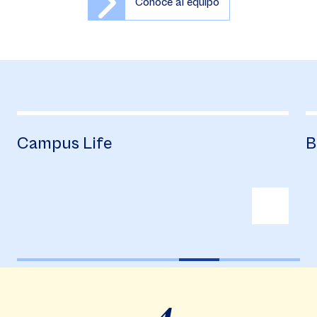
Conoce al equipo
Campus Life
B