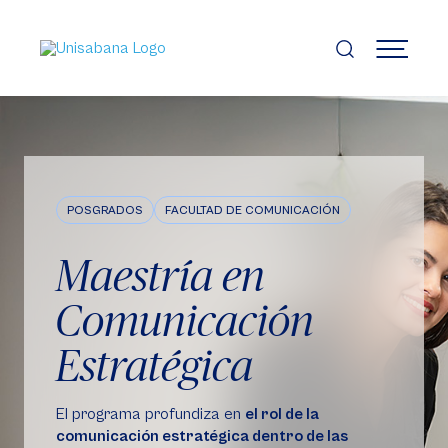
Pasar
al
contenido
MENÚ
principal
POSGRADOS
FACULTAD DE COMUNICACIÓN
Maestría en
Comunicación
Estratégica
El programa profundiza en
el rol de la
comunicación estratégica dentro de las